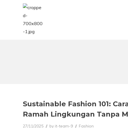
Sustainable Fashion 101: C
Ramah Lingkungan Tanpa 
Posted on
Posted in
27/11/2025
2
by
it-team-9
Fashion