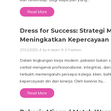
2
5
Read More
Dress for Success: Strategi
Meningkatkan Kepercayaan D
Posted on
Posted in
27/11/2025
2
by
it-team-9
Fashion
8
/
Dalam lingkungan kerja modern, pakaian bukan 
0
7
verbal mengenai profesionalisme, integritas, da
/
2
terbukti memengaruhi persepsi kolega, klien, b
0
kepercayaan diri dan kinerja. Oleh karena itu,…
2
6
Read More