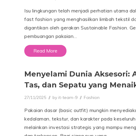
8
/
Isu lingkungan telah menjadi perhatian utama d
0
7
fast fashion yang menghasilkan limbah tekstil da
/
2
digantikan oleh gerakan Sustainable Fashion. G
0
pembuangan pakaian…
2
6
Read More
Menyelami Dunia Aksesori: 
Tas, dan Sepatu yang Menai
Posted on
Posted in
27/11/2025
2
by
it-team-9
Fashion
7
/
Pakaian dasar (basic outfit) mungkin menyedia
1
1
kedalaman, tekstur, dan karakter pada keseluru
/
2
melainkan investasi strategis yang mampu meng
0
dan terkonsep. Bagi siapa pun yang…