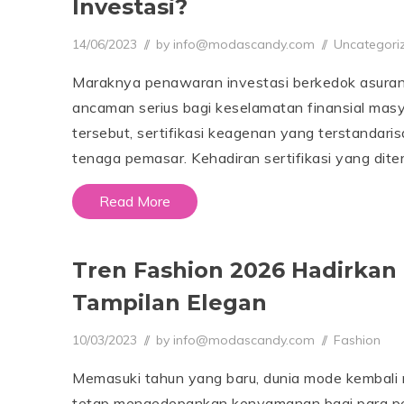
Investasi?
Posted on
Posted in
14/06/2023
0
by
info@modascandy.com
Uncategori
7
/
Maraknya penawaran investasi berkedok asuransi
0
8
ancaman serius bagi keselamatan finansial ma
/
2
tersebut, sertifikasi keagenan yang terstandaris
0
tenaga pemasar. Kehadiran sertifikasi yang diter
2
6
Read More
Tren Fashion 2026 Hadirkan 
Tampilan Elegan
Posted on
Posted in
10/03/2023
1
by
info@modascandy.com
Fashion
0
/
Memasuki tahun yang baru, dunia mode kembali 
0
3
tetap mengedepankan kenyamanan bagi para p