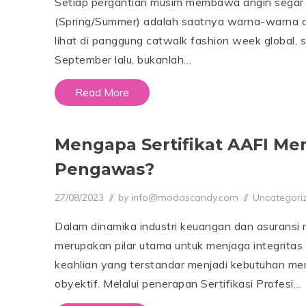
Setiap pergantian musim membawa angin segar 
1
1
(Spring/Summer) adalah saatnya warna-warna ce
/
2
lihat di panggung catwalk fashion week global, s
0
September lalu, bukanlah…
2
5
Read More
Mengapa Sertifikat AAFI Men
Pengawas?
Posted on
Posted in
27/08/2023
0
by
info@modascandy.com
Uncategori
7
/
Dalam dinamika industri keuangan dan asurans
0
8
merupakan pilar utama untuk menjaga integritas
/
2
keahlian yang terstandar menjadi kebutuhan mend
0
obyektif. Melalui penerapan Sertifikasi Profesi…
2
6