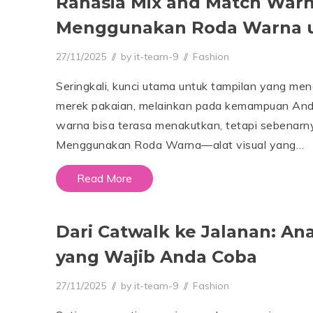
Rahasia Mix and Match War
Menggunakan Roda Warna u
Posted on
Posted in
27/11/2025
2
by
it-team-9
Fashion
7
/
Seringkali, kunci utama untuk tampilan yang men
1
1
merek pakaian, melainkan pada kemampuan An
/
2
warna bisa terasa menakutkan, tetapi sebenarnya
0
Menggunakan Roda Warna—alat visual yang…
2
5
Read More
Dari Catwalk ke Jalanan: An
yang Wajib Anda Coba
Posted on
Posted in
27/11/2025
2
by
it-team-9
Fashion
7
/