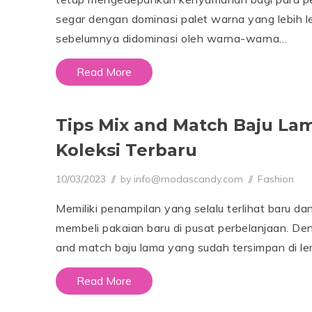
/
2
segar dengan dominasi palet warna yang lebih
0
sebelumnya didominasi oleh warna-warna…
2
6
Read More
Tips Mix and Match Baju Lam
Koleksi Terbaru
Posted on
Posted in
10/03/2023
1
by
info@modascandy.com
Fashion
0
/
Memiliki penampilan yang selalu terlihat baru da
0
3
membeli pakaian baru di pusat perbelanjaan. De
/
2
and match baju lama yang sudah tersimpan di l
0
2
6
Read More