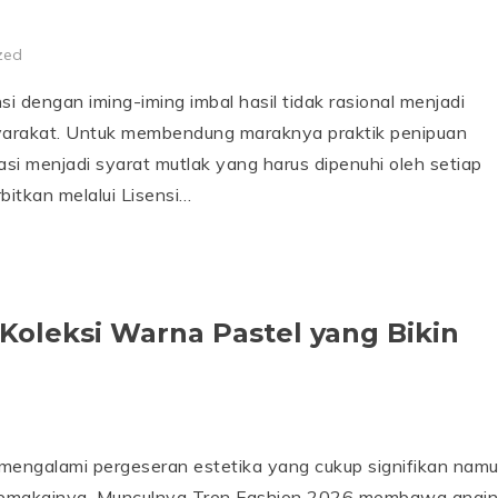
zed
 dengan iming-iming imbal hasil tidak rasional menjadi
syarakat. Untuk membendung maraknya praktik penipuan
asi menjadi syarat mutlak yang harus dipenuhi oleh setiap
bitkan melalui Lisensi…
Koleksi Warna Pastel yang Bikin
mengalami pergeseran estetika yang cukup signifikan nam
emakainya. Munculnya Tren Fashion 2026 membawa angin