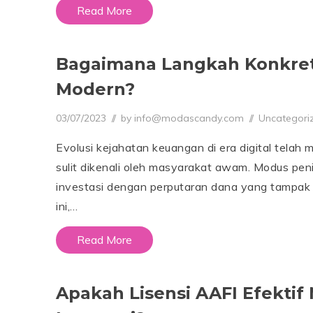
Read More
Bagaimana Langkah Konkret
Modern?
Posted on
Posted in
03/07/2023
0
by
info@modascandy.com
Uncategori
7
/
Evolusi kejahatan keuangan di era digital telah
0
8
sulit dikenali oleh masyarakat awam. Modus peni
/
2
investasi dengan perputaran dana yang tampak
0
ini,…
2
6
Read More
Apakah Lisensi AAFI Efekti